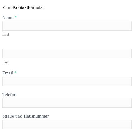
Zum Kontaktformular
Formular
Name
*
HAPPY
BUTTERFLY
First
Last
Email
*
Telefon
Straße und Hausnummer