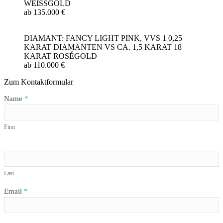
WEISSGOLD
ab 135.000 €
DIAMANT: FANCY LIGHT PINK, VVS 1 0,25
KARAT DIAMANTEN VS CA. 1,5 KARAT 18
KARAT ROSÉGOLD
ab 110.000 €
Zum Kontaktformular
Formular
Name
*
HIGH
JEWELLERY
First
Last
Email
*